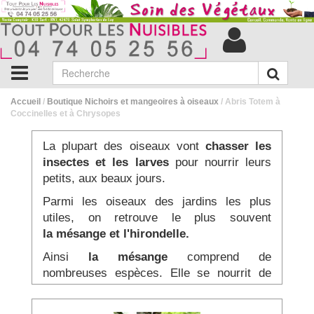
Accueil
/
Boutique Nichoirs et mangeoires à oiseaux
/ Abris Totem à
Coccinelles et à Chrysopes
La plupart des oiseaux vont
chasser les
insectes
et les larves
pour nourrir leurs
petits, aux beaux jours.
Parmi les
oiseaux des jardins les plus
utiles
, on retrouve le plus souvent
la
mésange et l'hirondelle.
Ainsi
la
mésange
comprend de
nombreuses espèces. Elle se nourrit de
toutes sortes de
petits insectes nuisibles
à
vos fruits et légumes.
L'
hirondelle
est