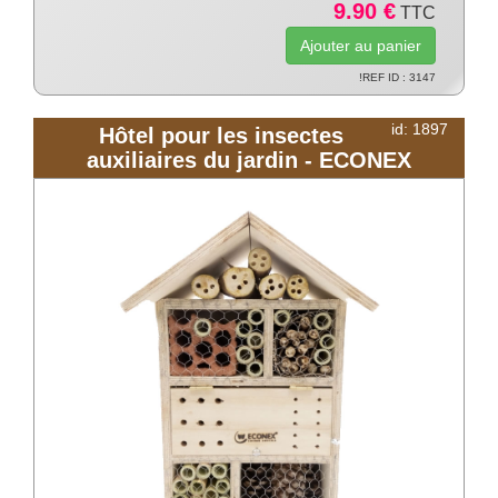
9.90 €
TTC
!REF ID : 3147
id: 1897
Hôtel pour les insectes
auxiliaires du jardin - ECONEX