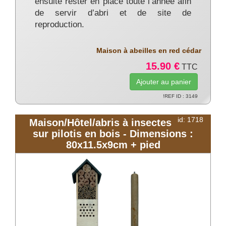
ensuite rester en place toute l’année afin
de servir d’abri et de site de
reproduction.
Maison à abeilles en red cédar
15.90 €
TTC
!REF ID : 3149
id: 1718
Maison/Hôtel/abris à insectes
sur pilotis en bois - Dimensions :
80x11.5x9cm + pied